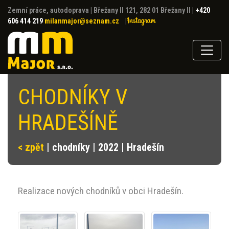
Zemní práce, autodoprava
|
Břežany II 121, 282 01 Břežany II
|
+420
606 414 219
milanmajor@seznam.cz
|
CHODNÍKY V
HRADEŠÍNĚ
< zpět
| chodníky | 2022 | Hradešín
Realizace nových chodníků v obci Hradešín.