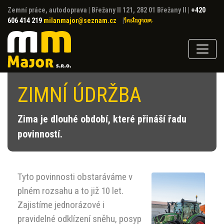
Zemní práce, autodoprava
|
Břežany II 121, 282 01 Břežany II
|
+420
606 414 219
milanmajor@seznam.cz
|
ZIMNÍ ÚDRŽBA
Zima je dlouhé období, které přináší řadu
povinností.
Tyto povinnosti obstaráváme v
plném rozsahu a to již 10 let.
Zajistíme jednorázové i
pravidelné odklízení sněhu, posyp