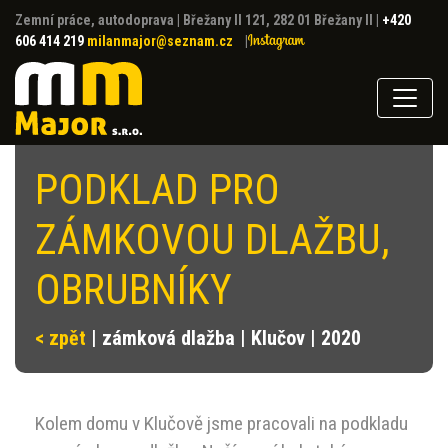
Zemní práce, autodoprava
|
Břežany II 121, 282 01 Břežany II
|
+420
606 414 219
milanmajor@seznam.cz
|
PODKLAD PRO
ZÁMKOVOU DLAŽBU,
OBRUBNÍKY
< zpět
| zámková dlažba | Klučov | 2020
Kolem domu v Klučově jsme pracovali na podkladu