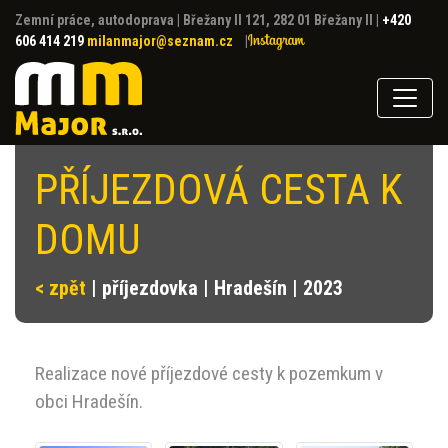
Zemní práce, autodoprava
|
Břežany II 121, 282 01 Břežany II
|
+420
606 414 219
milanmajor@seznam.cz
|
PŘÍJEZDOVÁ CESTA K
DOMU
< zpět
| příjezdovka | Hradešín | 2023
Realizace nové příjezdové cesty k pozemkum v
obci Hradešín.