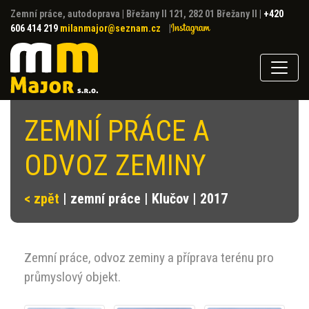
Zemní práce, autodoprava
|
Břežany II 121, 282 01 Břežany II
|
+420
606 414 219
milanmajor@seznam.cz
|
ZEMNÍ PRÁCE A
ODVOZ ZEMINY
< zpět
| zemní práce | Klučov | 2017
Zemní práce, odvoz zeminy a příprava terénu pro
průmyslový objekt.